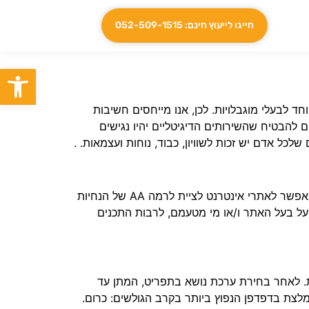
חייגו לייעוץ חינם: 052-509-1515
פתח סרגל
לבעלי מוגבלויות. לכן, אנו מייחסים חשיבות
 להבטיח שהשירותים הדיגיטליים יהיו נגישים
 אדם יש זכות לשוויון, כבוד, נוחות ועצמאות. .
". תוסף זה מאפשר לאתרי אינטרנט לציית לרמה AA של הנחיות
ום האתר חלה על בעל האתר ו/או מי מטעמם, לרבות התכנים
. לאחר בחירת ערכת נושא בתפריט, המתן עד
Chrome, Firefox, Safari, Edge, Op. גלישה במצב נגישות מומלצת בדפדפן הנפוץ ביותר בקרב הגולשים: כרום.