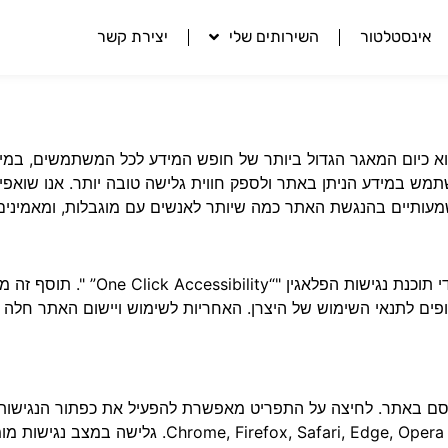
אינסטלטור
השירותים שלי
יצירת קשר
 כיום המאגר הגדול ביותר של חופש המידע לכל המשתמשים, במיוחד 
תמש במידע הניתן באתר ולספק חווית גלישה טובה יותר. אנו שואפים
תיים בהנגשת האתר כמה שיותר לאנשים עם מוגבלות, ומאמינים שלכל
 תוכנת נגישות הפלאגין "
“One Click Accessibility”
טרנט של WCAG 2.0. התוספים כפופים לתנאי השימוש של היצרן. האחריות לשימוש וייש
סם באתר. לחיצה על התפריט מאפשרת להפעיל את כפתור הנגישות
שהדף ייטען. התוכנה עובדת עם דפדפנים פופולריים: era